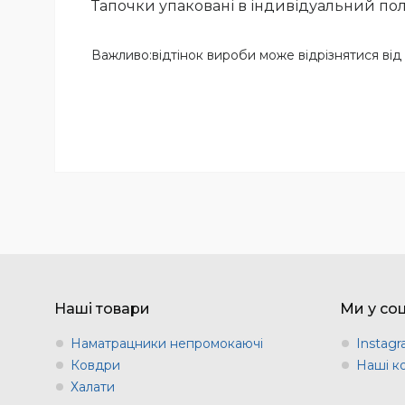
Тапочки упаковані в індивідуальний пол
Важливо:відтінок вироби може відрізнятися від 
Наші товари
Ми у со
Наматрацники непромокаючі
Instag
Ковдри
Наші к
Халати