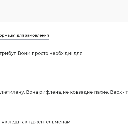
ормація для замовлення
атрибут. Вони просто необхідні для:
ліетилену. Вона рифлена, не ковзає,не пахне. Верх -
 як леді так і джентельменам.