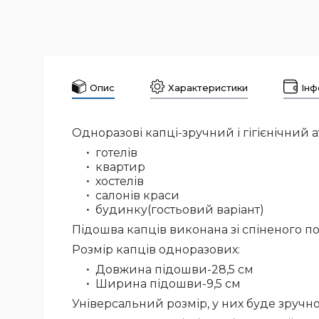
Опис
Характеристики
Інф
Одноразові капці
-зручний і гігієнічний 
готелів
квартир
хостелів
салонів краси
будинку(гостьовий варіант)
Підошва капців виконана зі спіненого по
Розмір капців одноразових:
Довжина підошви-28,5 см
Ширина підошви-9,5 см
Універсальний розмір, у них буде зручно