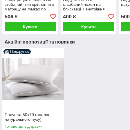
стебаний, тип кріплення к
стьобаний чохол на
нату
матрацу на гумках по
блискавці + внутрішня
кутах
подушка
506
400
500
₴
₴
Купити
Купити
Акційні пропозиції та новинки
Подарунок
Подушка 50х70 (аналог
натурального пуху)
Готово до відправки