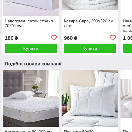
Наволочка, сатин страйп
Ковдра Євро, 200х220 см,
Нама
70*70 см
літня
стеб
на е
пери
180
960
1 0
₴
₴
Купити
Купити
Подібні товари компанії
Наматрацник 90х200 см
Подушка 50х70,
Поду