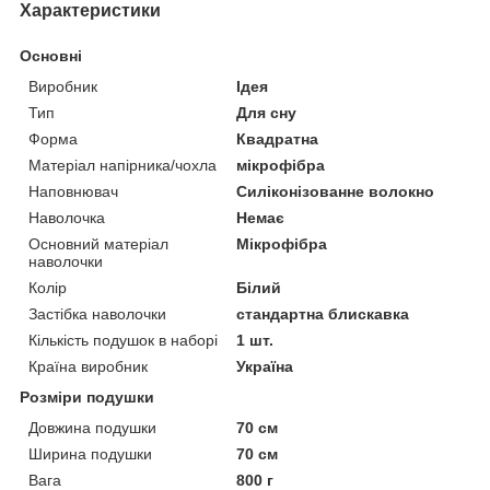
Характеристики
Основні
Виробник
Ідея
Тип
Для сну
Форма
Квадратна
Матеріал напірника/чохла
мікрофібра
Наповнювач
Силіконізованне волокно
Наволочка
Немає
Основний матеріал
Мікрофібра
наволочки
Колір
Білий
Застібка наволочки
стандартна блискавка
Кількість подушок в наборі
1 шт.
Країна виробник
Україна
Розміри подушки
Довжина подушки
70 см
Ширина подушки
70 см
Вага
800 г