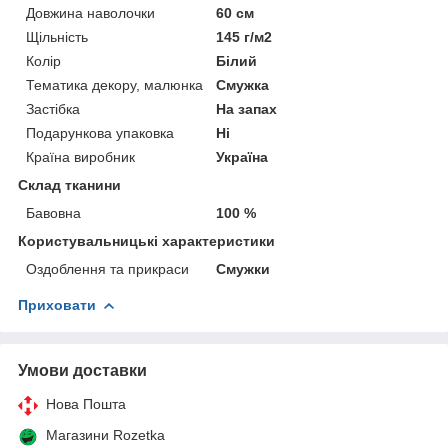
Довжина наволочки
60 см
Щільність
145 г/м2
Колір
Білий
Тематика декору, малюнка
Смужка
Застібка
На запах
Подарункова упаковка
Ні
Країна виробник
Україна
Склад тканини
Бавовна
100 %
Користувальницькі характеристики
Оздоблення та прикраси
Смужки
Приховати
Умови доставки
Нова Пошта
Магазини Rozetka