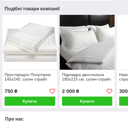
Подібні товари компанії
Простирадло Полуторне
Підковдра двоспальна
Наво
145х240, сатин страйп
180х215 см, сатин-страйп
стра
750
2 000
300
₴
₴
Купити
Купити
Про нас