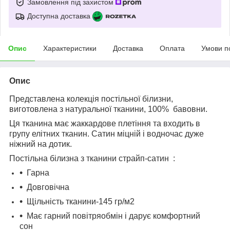
Замовлення під захистом
Доступна доставка
Опис
Характеристики
Доставка
Оплата
Умови п
Опис
Представлена колекція постільної білизни,
виготовлена з натуральної тканини, 100% бавовни.
Ця тканина має жаккардове плетіння та входить в
групу елітних тканин. Сатин міцній і водночас дуже
ніжний на дотик.
Постільна білизна з тканини страйп-сатин :
Гарна
Довговічна
Щільність тканини-145 гр/м2
Має гарний повітряобмін і дарує комфортний
сон