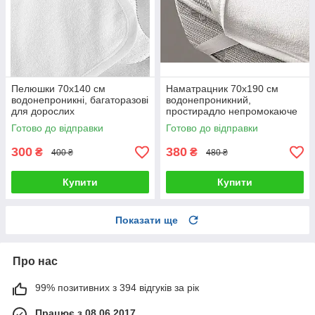
Пелюшки 70х140 см
Наматрацник 70х190 см
водонепроникні, багаторазові
водонепроникний,
для дорослих
простирадло непромокаюче
махрове на 4 гумках по кутах
Готово до відправки
Готово до відправки
300
380
₴
₴
400 ₴
480 ₴
Купити
Купити
Показати ще
Про нас
99% позитивних з 394 відгуків за рік
Працює з 08.06.2017