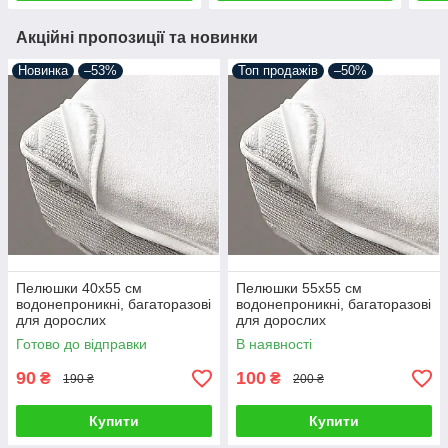
Акційні пропозиції та новинки
Новинка
–53%
Топ продажів
–50%
Пелюшки 40х55 см
Пелюшки 55х55 см
водонепроникні, багаторазові
водонепроникні, багаторазові
для дорослих
для дорослих
Готово до відправки
В наявності
90
100
₴
₴
190 ₴
200 ₴
Купити
Купити