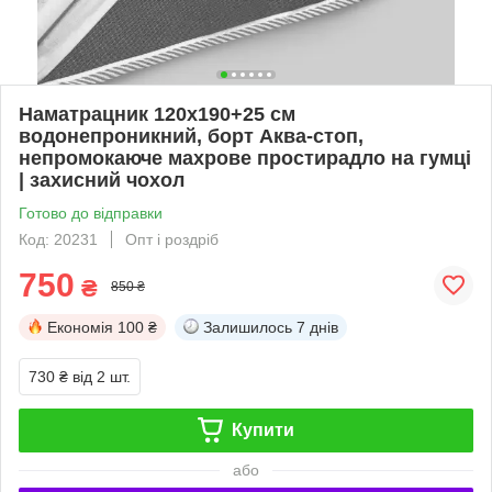
Наматрацник 120х190+25 см
водонепроникний, борт Аква-стоп,
непромокаюче махрове простирадло на гумці
| захисний чохол
Готово до відправки
Код: 20231
Опт і роздріб
750
₴
850 ₴
Економія
100 ₴
Залишилось
7 днів
730 ₴
від 2 шт.
Купити
або