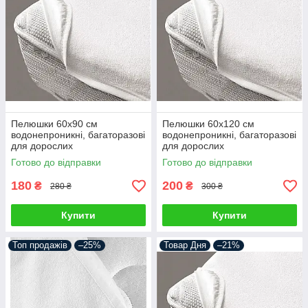
Пелюшки 60х90 см
Пелюшки 60х120 см
водонепроникні, багаторазові
водонепроникні, багаторазові
для дорослих
для дорослих
Готово до відправки
Готово до відправки
180
200
₴
₴
280 ₴
300 ₴
Купити
Купити
Топ продажів
–25%
Товар Дня
–21%