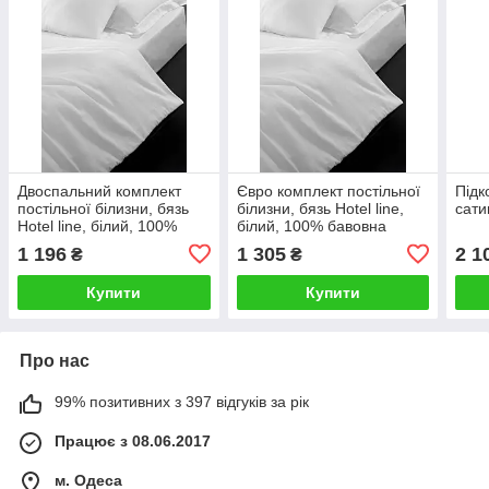
Двоспальний комплект
Євро комплект постільної
Підк
постільної білизни, бязь
білизни, бязь Hotel line,
сати
Hotel line, білий, 100%
білий, 100% бавовна
бавовна
1 196
1 305
2 1
₴
₴
Купити
Купити
Про нас
99% позитивних з 397 відгуків за рік
Працює з 08.06.2017
м. Одеса