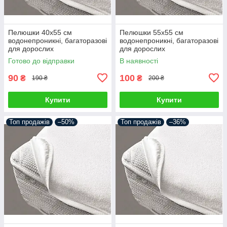
Пелюшки 40х55 см
Пелюшки 55х55 см
водонепроникні, багаторазові
водонепроникні, багаторазові
для дорослих
для дорослих
Готово до відправки
В наявності
90
100
₴
₴
190 ₴
200 ₴
Купити
Купити
Топ продажів
–50%
Топ продажів
–36%