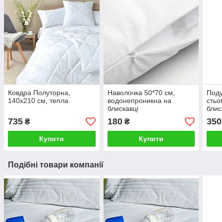
Ковдра Полуторна,
Наволочка 50*70 см,
Поду
140х210 см, тепла
водонепроникна на
стьо
блискавці
блис
735
180
350
₴
₴
Купити
Купити
Подібні товари компанії