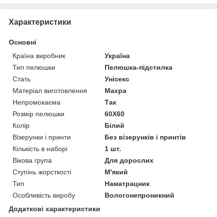
Характеристики
Основні
Країна виробник
Україна
Тип пелюшки
Пелюшка-підстилка
Стать
Унісекс
Матеріал виготовлення
Махра
Непромокаєма
Так
Розмір пелюшки
60Х60
Колір
Білий
Візерунки і принти
Без візерунків і принтів
Кількість в наборі
1 шт.
Вікова група
Для дорослих
Ступінь жорсткості
М'який
Тип
Наматрацник
Особливість виробу
Вологонепроникний
Додаткові характеристики