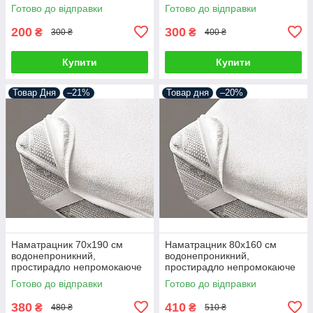
Готово до відправки
Готово до відправки
200
300
₴
₴
300 ₴
400 ₴
Купити
Купити
Товар Дня
–21%
Товар дня
–20%
Наматрацник 70х190 см
Наматрацник 80х160 см
водонепроникний,
водонепроникний,
простирадло непромокаюче
простирадло непромокаюче
махрове на 4 гумках по кутах
махрове на 4 гумках по кутах
Готово до відправки
Готово до відправки
380
410
₴
₴
480 ₴
510 ₴