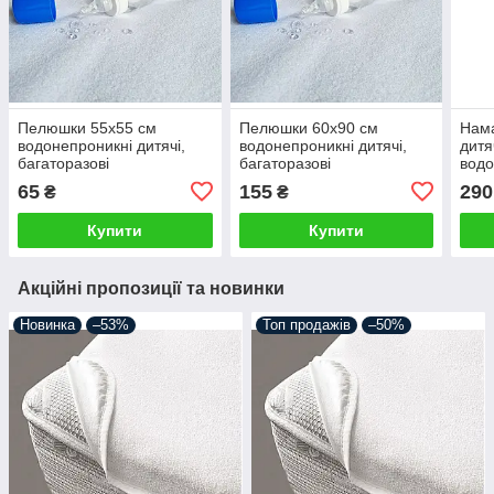
Пелюшки 55х55 см
Пелюшки 60х90 см
Нама
водонепроникні дитячі,
водонепроникні дитячі,
дитя
багаторазові
багаторазові
водо
непромокаючі
непромокаючі
про
65
155
290
₴
₴
непр
гумк
Купити
Купити
Акційні пропозиції та новинки
Новинка
–53%
Топ продажів
–50%