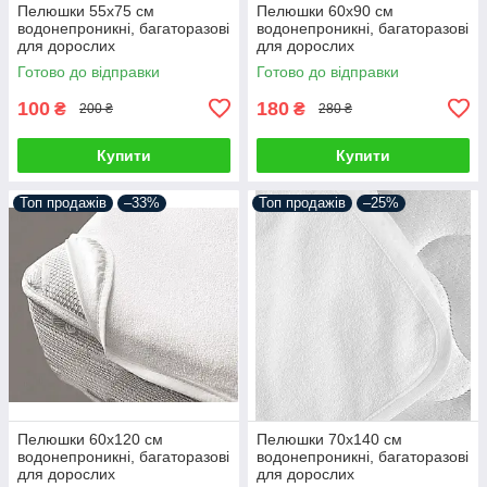
Пелюшки 55х75 см
Пелюшки 60х90 см
водонепроникні, багаторазові
водонепроникні, багаторазові
для дорослих
для дорослих
Готово до відправки
Готово до відправки
100
180
₴
₴
200 ₴
280 ₴
Купити
Купити
Топ продажів
–33%
Топ продажів
–25%
Пелюшки 60х120 см
Пелюшки 70х140 см
водонепроникні, багаторазові
водонепроникні, багаторазові
для дорослих
для дорослих