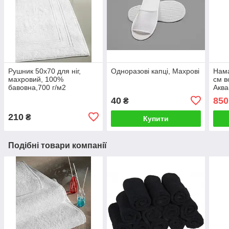
Рушник 50х70 для ніг,
Одноразові капці, Махрові
Нам
махровий, 100%
см в
бавовна,700 г/м2
Аква
махр
40
850
₴
гумц
210
₴
Купити
Подібні товари компанії