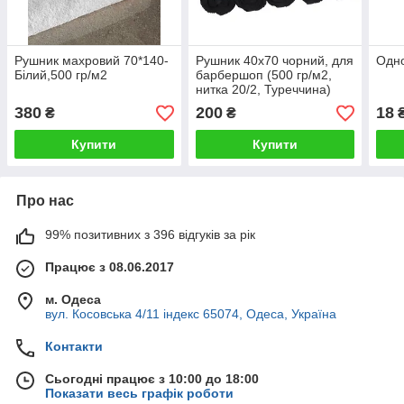
Рушник махровий 70*140-
Рушник 40х70 чорний, для
Одно
Білий,500 гр/м2
барбершоп (500 гр/м2,
нитка 20/2, Туреччина)
380
200
18
₴
₴
Купити
Купити
Про нас
99% позитивних з 396 відгуків за рік
Працює з 08.06.2017
м. Одеса
вул. Косовська 4/11 індекс 65074, Одеса, Україна
Контакти
Сьогодні працює з 10:00 до 18:00
Показати весь графік роботи