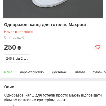
Одноразові капці для готелів, Махрові
Немає в наявності
Опт і роздріб
250
₴
245 ₴
від 2 шт.
Опис
Характеристики
Доставка
Оплата
Умови п
Опис
Одноразові капці для готелів просто мають відповідати
кільком важливим критеріям, як-от: