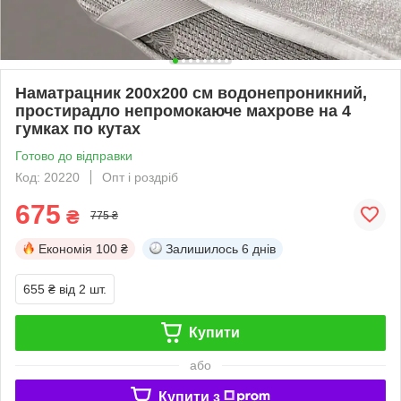
Наматрацник 200х200 см водонепроникний,
простирадло непромокаюче махрове на 4
гумках по кутах
Готово до відправки
Код: 20220
Опт і роздріб
675
₴
775 ₴
Економія
100 ₴
Залишилось
6 днів
655 ₴
від 2 шт.
Купити
або
Купити з