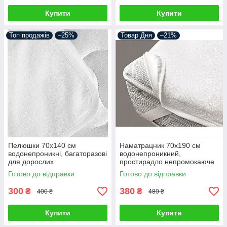
Купити
Купити
Топ продажів
–25%
Товар Дня
–21%
Пелюшки 70х140 см
Наматрацник 70х190 см
водонепроникні, багаторазові
водонепроникний,
для дорослих
простирадло непромокаюче
махрове на 4 гумках по кутах
Готово до відправки
Готово до відправки
300
380
₴
₴
400 ₴
480 ₴
Купити
Купити