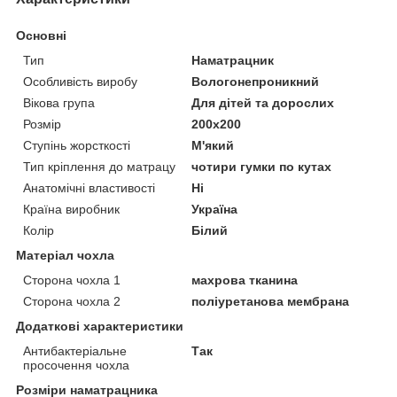
Основні
Тип
Наматрацник
Особливість виробу
Вологонепроникний
Вікова група
Для дітей та дорослих
Розмір
200x200
Ступінь жорсткості
М'який
Тип кріплення до матрацу
чотири гумки по кутах
Анатомічні властивості
Ні
Країна виробник
Україна
Колір
Білий
Матеріал чохла
Сторона чохла 1
махрова тканина
Сторона чохла 2
поліуретанова мембрана
Додаткові характеристики
Антибактеріальне
Так
просочення чохла
Розміри наматрацника