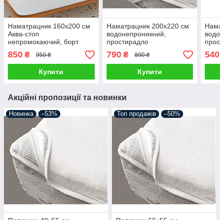
Наматрацник 160х200 см
Наматрацник 200х220 см
Нама
Аква-стоп
водонепроникний,
водо
непромокаючий, борт
простирадло
про
Аква-стоп,
непромокаюче махрове
неп
850
790
540
₴
₴
950 ₴
890 ₴
водонепроникне махрове
на 4 гумках по кутах
на 4
простирадло на гумці |
Купити
Купити
захисний чохол
Акційні пропозиції та новинки
Новинка
–53%
Топ продажів
–50%