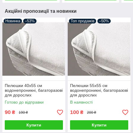
Акційні пропозиції та новинки
Новинка
–53%
Топ продажів
–50%
Пелюшки 40х55 см
Пелюшки 55х55 см
водонепроникні, багаторазові
водонепроникні, багаторазові
для дорослих
для дорослих
Готово до відправки
В наявності
90
100
₴
₴
190 ₴
200 ₴
Купити
Купити