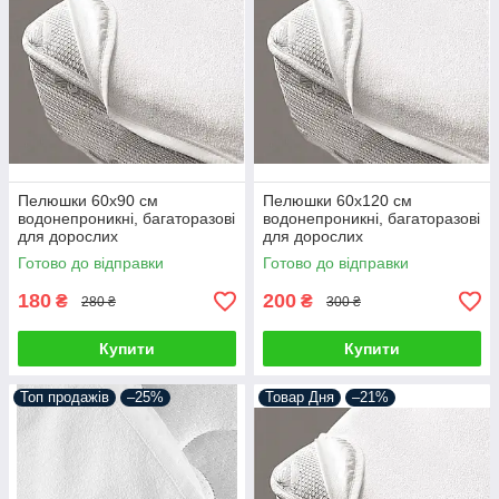
Пелюшки 60х90 см
Пелюшки 60х120 см
водонепроникні, багаторазові
водонепроникні, багаторазові
для дорослих
для дорослих
Готово до відправки
Готово до відправки
180
200
₴
₴
280 ₴
300 ₴
Купити
Купити
Топ продажів
–25%
Товар Дня
–21%