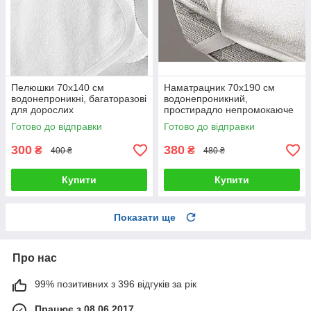
Пелюшки 70х140 см
Наматрацник 70х190 см
водонепроникні, багаторазові
водонепроникний,
для дорослих
простирадло непромокаюче
махрове на 4 гумках по кутах
Готово до відправки
Готово до відправки
300
380
₴
₴
400 ₴
480 ₴
Купити
Купити
Показати ще
Про нас
99% позитивних з 396 відгуків за рік
Працює з 08.06.2017